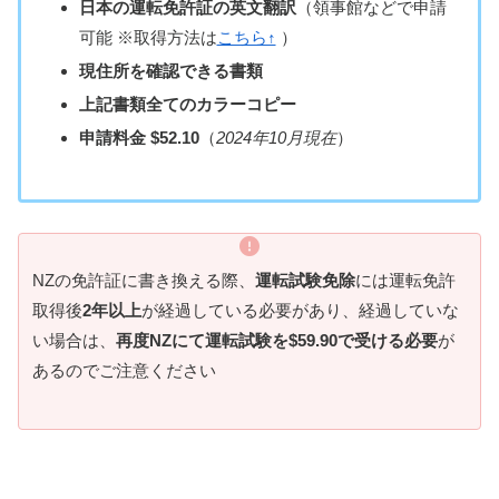
日本の運転免許証の英文翻訳
（領事館などで申請
可能 ※取得方法は
こちら↑
）
現住所を確認できる書類
上記書類全てのカラーコピー
申請料金
$52.10
（
2024年10月現在
）
NZの免許証に書き換える際、
運転試験免除
には運転免許
取得後
2年以上
が経過している必要があり、経過していな
い場合は、
再度NZにて運転試験を$59.90で受ける必要
が
あるのでご注意ください