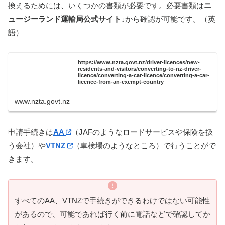
換えるためには、いくつかの書類が必要です。必要書類は
ニ
ュージーランド運輸局公式サイト↓
から確認が可能です。（英
語）
https://www.nzta.govt.nz/driver-licences/new-
residents-and-visitors/converting-to-nz-driver-
licence/converting-a-car-licence/converting-a-car-
licence-from-an-exempt-country
www.nzta.govt.nz
申請手続きは
AA
（JAFのようなロードサービスや保険を扱
う会社）や
VTNZ
（車検場のようなところ）で行うことがで
きます。
すべてのAA、VTNZで手続きができるわけではない可能性
があるので、可能であれば行く前に電話などで確認してか