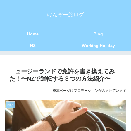
けんぞー旅ログ
Home
Blog
NZ
Working Holiday
ニュージーランドで免許を書き換えてみ
た！〜NZで運転する３つの方法紹介〜
※本ページはプロモーションが含まれています
Blog