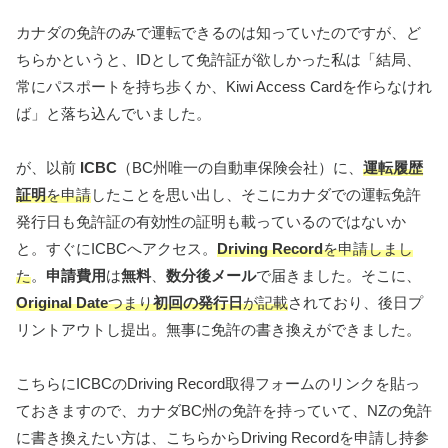
カナダの免許のみで運転できるのは知っていたのですが、ど
ちらかというと、IDとして免許証が欲しかった私は「結局、
常にパスポートを持ち歩くか、Kiwi Access Cardを作らなけれ
ば」と落ち込んでいました。
が、以前
ICBC
（BC州唯一の自動車保険会社）に、
運転履歴
証明
を申請
したことを思い出し、そこにカナダでの運転免許
発行日も免許証の有効性の証明も載っているのではないか
と。すぐにICBCへアクセス。
Driving Record
を申請しまし
た
。
申請費用
は
無料
、
数分後メール
で届きました。そこに、
Original Date
つまり
初回の発行日
が記載
されており、後日プ
リントアウトし提出。無事に免許の書き換えができました。
こちらにICBCのDriving Record取得フォームのリンクを貼っ
ておきますので、カナダBC州の免許を持っていて、NZの免許
に書き換えたい方は、こちらからDriving Recordを申請し持参