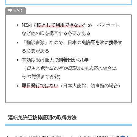
NZ内で
IDとして利用できない
ため、パスポート
など他のIDを携帯する必要がある
「翻訳書類」なので、日本の
免許証を常に携帯
す
る必要がある
有効期限は最大で
到着日から1年
（
日本の免許証の有効期限が1年未満の場合は、
その期限まで有効
）
即日発行ではない
（日本大使館、領事館の場合）
運転免許証抜粋証明の取得方法