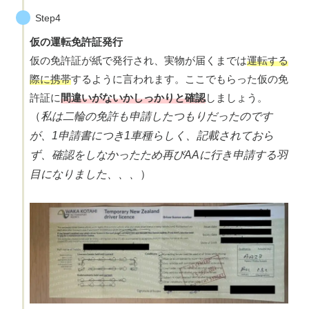
Step4
仮の運転免許証発行
仮の免許証が紙で発行され、実物が届くまでは
運転する
際に携帯
するように言われます。ここでもらった仮の免
許証に
間違いがないかしっかりと確認
しましょう。
（
私は二輪の免許も申請したつもりだったのです
が、1申請書につき1車種らしく、記載されておら
ず、確認をしなかったため再びAAに行き申請する羽
目になりました、、、
）