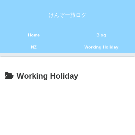
けんぞー旅ログ
Home
Blog
NZ
Working Holiday
Working Holiday