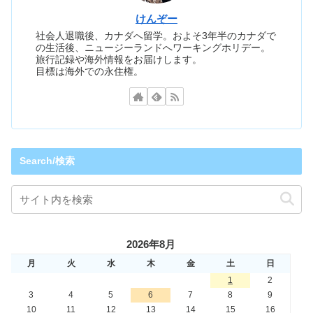
けんぞー
社会人退職後、カナダへ留学。およそ3年半のカナダで
の生活後、ニュージーランドへワーキングホリデー。
旅行記録や海外情報をお届けします。
目標は海外での永住権。
Search/検索
2026年8月
月
火
水
木
金
土
日
1
2
3
4
5
6
7
8
9
10
11
12
13
14
15
16