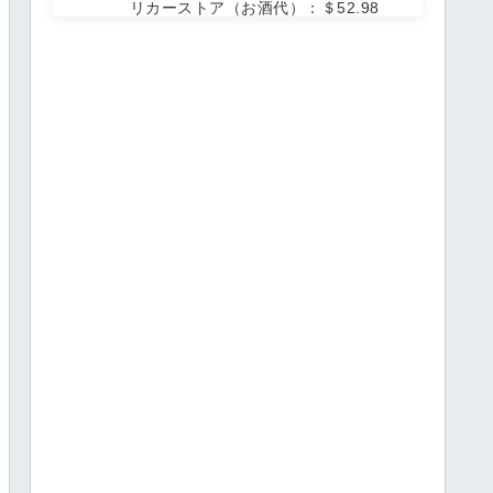
リカーストア（お酒代）：＄52.98
衣服代：＄0
雑費：＄117.8
貯金：＄1,250
節約＆生活の工夫ポイント
まとめ：1月の生活費はこんな感じでし
た！