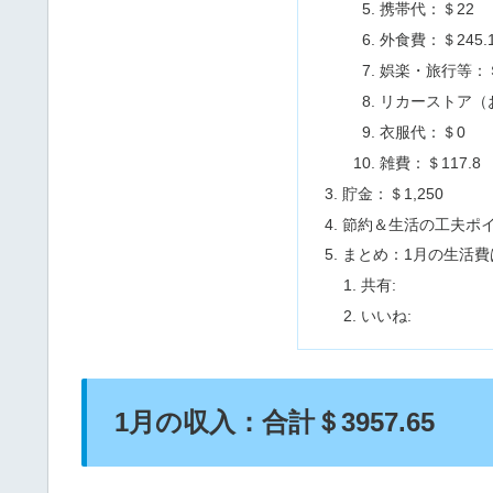
携帯代：＄22
外食費：＄245.
娯楽・旅行等：＄1
リカーストア（お
衣服代：＄0
雑費：＄117.8
貯金：＄1,250
節約＆生活の工夫ポ
まとめ：1月の生活費
共有:
いいね:
1月の収入：合計＄3957.65