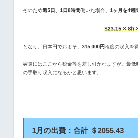
そのため
週5日
、
1日8時間
働いた場合、
1ヶ月を4週
$23.15 × 8h 
となり、日本円でおよそ、
315,000円
程度の収入を
実際にはここから税金等を差し引かれますが、最低
の手取り収入になるかと思います。
1月の出費：合計 ＄2055.43