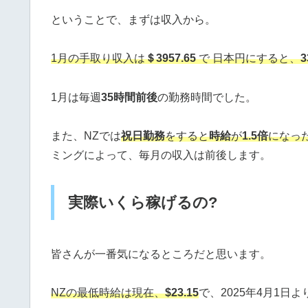
ということで、まずは収入から。
1月の手取り収入は
＄3957.65
で 日本円にすると、
3
1月は毎週
35時間前後
の勤務時間でした。
また、NZでは
祝日勤務
をすると
時給
が
1.5倍
になっ
ミングによって、毎月の収入は前後します。
実際いくら稼げるの?
皆さんが一番気になるところだと思います。
NZの最低時給は現在、
$23.15
で、2025年4月1日よ