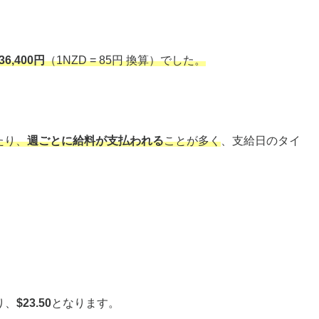
36,400円
（1NZD = 85円 換算）でした。
たり、
週ごとに給料が支払われる
ことが多く
、支給日のタイ
り、
$23.50
となります。