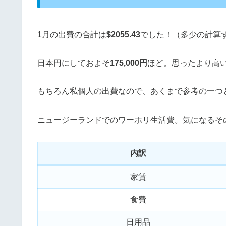
1月の出費の合計は
$
2055.43
でした！（多少の計算
日本円にしておよそ
175,000円
ほど。思ったより高
もちろん私個人の出費なので、あくまで参考の一つ
ニュージーランドでのワーホリ生活費。気になるそ
内訳
家賃
食費
日用品