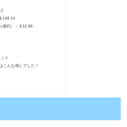
12
49.10
酒代）：＄52.98
イント
はこんな感じでした！