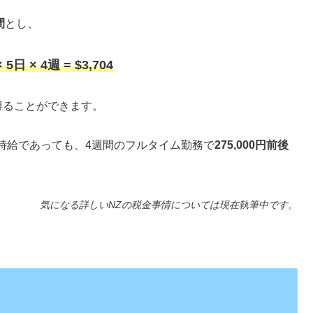
間
とし、
× 5日 × 4週 = $3
,
704
得ることができます。
時給であっても、4週間のフルタイム勤務で
275,000円前後
気になる詳しいNZの税金事情については現在執筆中です。