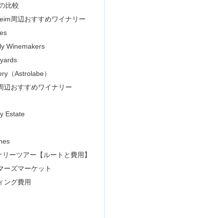
の比較
heim周辺おすすめワイナリー
es
ily Winemakers
eyards
nery（Astrolabe）
im周辺おすすめワイナリー
ly Estate
nes
ナリーツアー【ルートと費用】
マーズマーケット
ィング費用