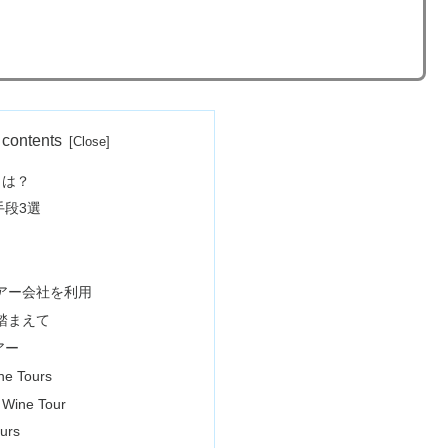
 contents
方とは？
手段3選
アー会社を利用
踏まえて
アー
ne Tours
 Wine Tour
urs