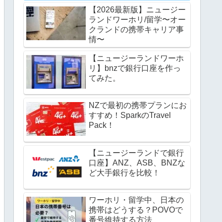
【2026最新版】ニュージー
ランドワーホリ/留学〜オー
クランドの携帯キャリア事
情〜
【ニュージーランドワーホ
リ】bnzで銀行口座を作っ
てみた。
NZで最初の携帯プランにお
すすめ！SparkのTravel
Pack！
【ニュージーランドで銀行
口座】ANZ、ASB、BNZな
ど大手銀行を比較！
ワーホリ・留学中、日本の
携帯はどうする？POVOで
番号維持する方法