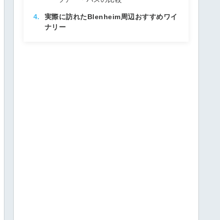
実際に訪れたBlenheim周辺おすすめワイ
ナリー
Whitehaven Wines
Allan Scott Family Winemakers
Cloudy Bay Vineyards
Small Town Winery（Astrolabe）
そのほかBlenheim周辺おすすめワイナリ
ー
Wither Hills
Saint Clair Family Estate
Hunter’s Wines
Framingham Wines
実際の自転車ワイナリーツアー【ルート
と費用】