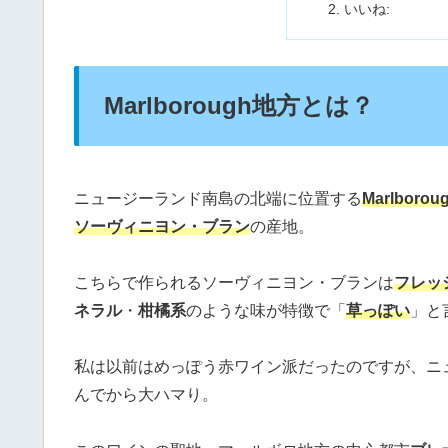
いいね:
Marlborough地方とは？
ニュージーランド南島の北端に位置する
Marlbor
ソーヴィニヨン・ブラン
の産地。
こちらで作られるソーヴィニヨン・ブランは
フレッ
ネラル
・
柑橘系
のような味が特徴で「
草っぽい
」と
私は以前はめっぽう赤ワイン派だったのですが、ニ
んでから大ハマり。