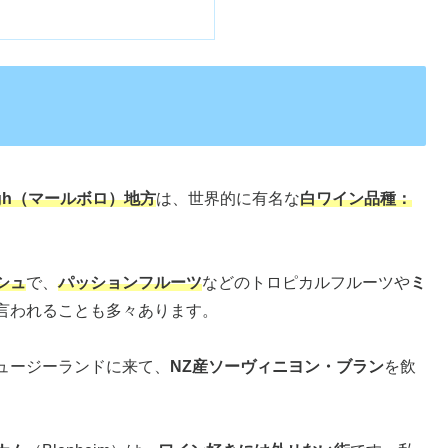
ough（マールボロ）地方
は、世界的に有名な
白ワイン品種：
シュ
で、
パッションフルーツ
などのトロピカルフルーツや
ミ
言われることも多々あります。
ュージーランドに来て、
NZ産ソーヴィニヨン・ブラン
を飲