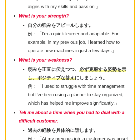
aligns with my skills and passion.」
What is your strength?
自分の強みをアピールします。
例：「I’m a quick learner and adaptable. For
example, in my previous job, I learned how to
operate new machines in just a few days.」
What is your weakness?
弱みを正直に伝えつつ、
必ず克服する姿勢を示
し、ポジティブな答え
にしましょう。
例：「I used to struggle with time management,
but I’ve been using a planner to stay organized,
which has helped me improve significantly.」
Tell me about a time when you had to deal with a
difficult customer.
過去の経験を具体的に話します。
例：「At my previous job, a customer was upset