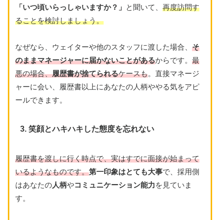
「いつ頃いらっしゃいますか？」
と聞いて、
再度訪問す
ることを検討しましょう。
なぜなら、ウェイターや他のスタッフに渡した場合、
そ
のままマネージャーに届かないことがある
からです。
最
悪の場合、
履歴書が捨てられる
ケースも
。直接マネージ
ャーに会い、履歴書以上にあなたの人柄ややる気をアピ
ールできます。
3. 笑顔とハキハキした態度を忘れない
履歴書を渡しに行く時点で、実はすでに面接が始まって
いるようなものです。
第一印象はとても大事
で、採用側
はあなたの
人柄
や
コミュニケーション能力
を見ていま
す。