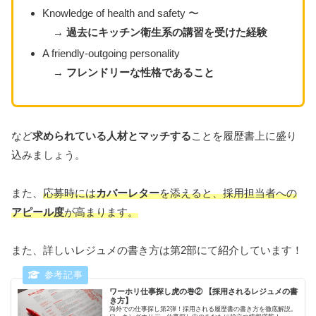
Knowledge of health and safety 〜
→
過去にキッチン衛生系の講習を受けた経験
A friendly-outgoing personality
→
フレンドリーな性格であること
など
求められている人材とマッチする
ことを履歴書上に盛り
込みましょう。
また、
応募時には
カバーレター
を添えると、採用担当者への
アピール度
が高まります。
また、詳しいレジュメの書き方は第2部にて紹介しています！
ワーホリ仕事探し虎の巻② 【採用されるレジュメの書
き方】
海外での仕事探し第2弾！採用される履歴書の書き方を徹底解説。