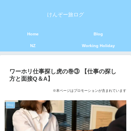
けんぞー旅ログ
Home
Blog
NZ
Working Holiday
ワーホリ仕事探し虎の巻③ 【仕事の探し
方と面接Q＆A】
※本ページはプロモーションが含まれています
Blog