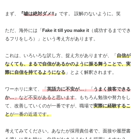
まず、
『
嘘は絶対ダメ‼︎
』
です。 誤解のないように。笑
ただ、海外には「
Fake it till you make it
（成功するまででき
るフリをしろ）」という考え方があります。
これは、いろいろな訳し方、捉え方がありますが、「
自信が
なくても、まるで自信があるかのように振る舞うことで、実
際に自信を持てるようになる
」とよく解釈されます。
ワーホリに来て、
「
英語力に不安が…
」「
うまく接客できる
か…
」など不安があると思います
。もちろん勉強や努力をし
て、改善していくのが一番ですが、職場で
実際に経験するこ
と
が一番の近道です。
考えてみてください。あなたが採用責任者で、面接や履歴書