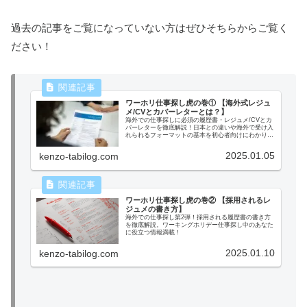
過去の記事をご覧になっていない方はぜひそちらからご覧く
ださい！
ワーホリ仕事探し虎の巻① 【海外式レジュ
メ/CVとカバーレターとは？】
海外での仕事探しに必須の履歴書・レジュメ/CVとカ
バーレターを徹底解説！日本との違いや海外で受け入
れられるフォーマットの基本を初心者向けにわかりや
すく紹介。ワーキングホリデー準備に役立つ情報満
載！
2025.01.05
kenzo-tabilog.com
ワーホリ仕事探し虎の巻② 【採用されるレ
ジュメの書き方】
海外での仕事探し第2弾！採用される履歴書の書き方
を徹底解説。ワーキングホリデー仕事探し中のあなた
に役立つ情報満載！
2025.01.10
kenzo-tabilog.com