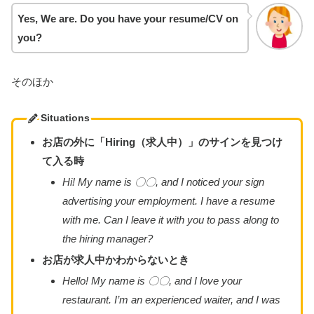
Yes, We are. Do you have your resume/CV on
you?
そのほか
Situations
お店の外に「Hiring（求人中）」のサインを見つけ
て入る時
Hi! My name is 〇〇, and I noticed your sign
advertising your employment. I have a resume
with me. Can I leave it with you to pass along to
the hiring manager?
お店が求人中かわからないとき
Hello! My name is 〇〇, and I love your
restaurant. I’m an experienced waiter, and I was